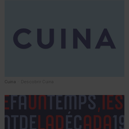
Cuina
·
Descobrir Cuina