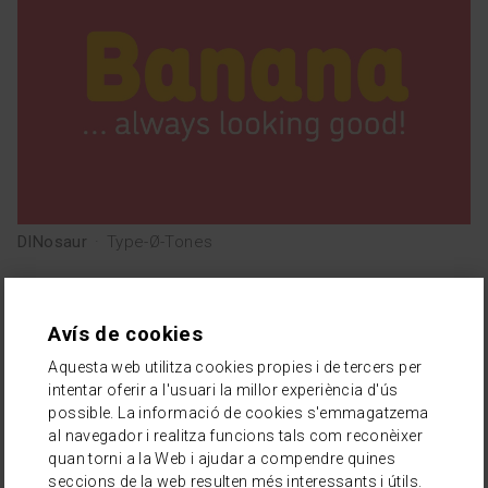
DINosaur
·
Type-Ø-Tones
Avís de cookies
Aquesta web utilitza cookies propies i de tercers per
intentar oferir a l'usuari la millor experiència d'ús
possible. La informació de cookies s'emmagatzema
al navegador i realitza funcions tals com reconèixer
quan torni a la Web i ajudar a compendre quines
seccions de la web resulten més interessants i útils.