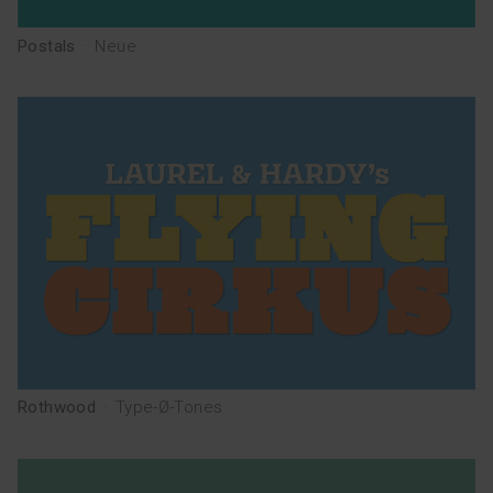
Postals
·
Neue
Rothwood
·
Type-Ø-Tones