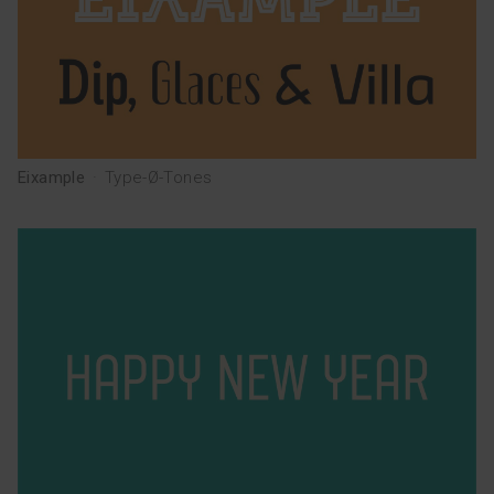
Eixample
·
Type-Ø-Tones