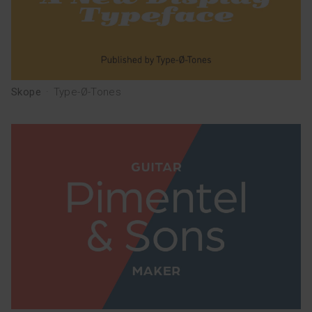
Skope
·
Type-Ø-Tones