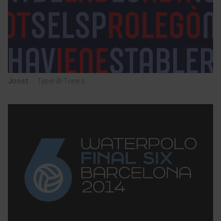
Joost
·
Type-Ø-Tones