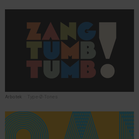
Arbotek
·
Type-Ø-Tones