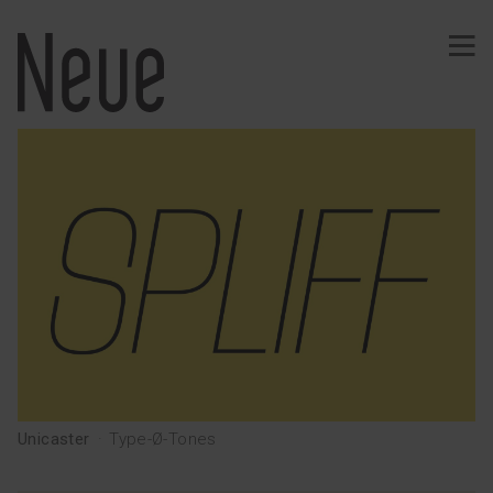
PROJECTES
Identitat
Tipografía
Vins
Efímers
Comunicació
Senyalètica
Web · App
Merchandising
Editorial
Unicaster
·
Type-Ø-Tones
SERVEIS