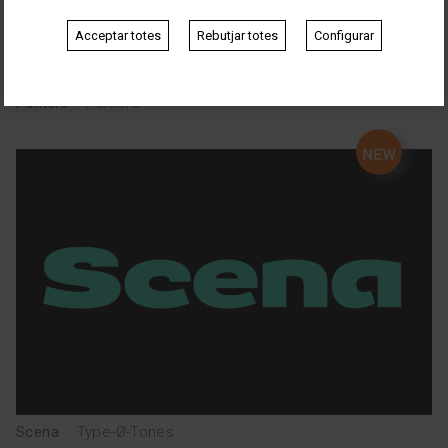
Acceptar totes
Rebutjar totes
Configurar
Parkers
·
Parkers
Scena
·
Type-Ø-Tones