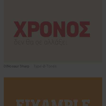
EQUIP
esp
eng
DINosaur Sharp
·
Type-Ø-Tones