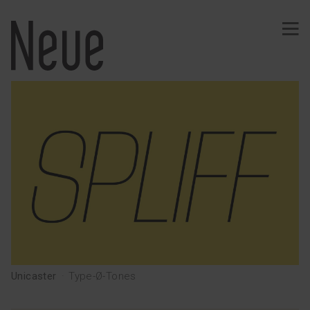
PROYECTOS
Identidad
Tipografía
Vinos
Efímeros
Comunicación
Señalización
Web · App
Merchandising
Editorial
Unicaster
·
Type-Ø-Tones
SERVICIOS