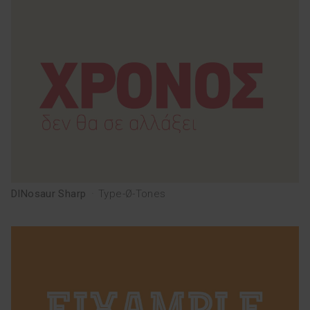
EQUIPO
cat
eng
DINosaur Sharp
·
Type-Ø-Tones