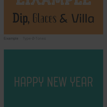
Eixample
·
Type-Ø-Tones