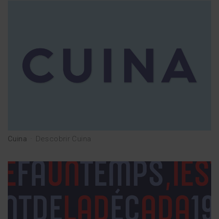
Cuina
·
Descobrir Cuina