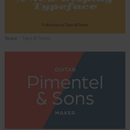
Skope
·
Type-Ø-Tones