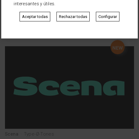
interesantes y útiles.
Aceptar todas
Rechazar todas
Configurar
Parkers
·
Parkers
Scena
·
Type-Ø-Tones