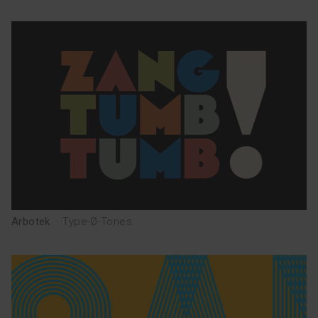
Arbotek
·
Type-Ø-Tones