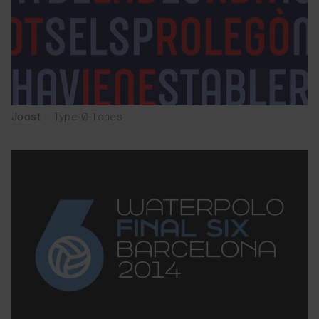
Joost
·
Type-Ø-Tones