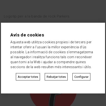
EQUIP
Logotip per a la banda de rock Parkers.
esp
eng
2013
Parkers
Avís de cookies
Identitat
Tipografía
Aquesta web utilitza cookies propies i de tercers per
intentar oferir a l'usuari la millor experiència d'ús
possible. La informació de cookies s'emmagatzema
al navegador i realitza funcions tals com reconèixer
quan torni a la Web i ajudar a compendre quines
seccions de la web resulten més interessants i útils.
Acceptar totes
Rebutjar totes
Configurar