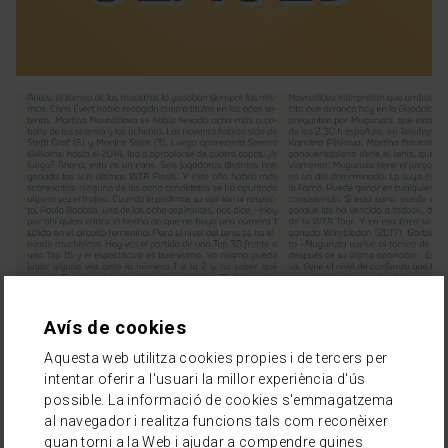
Avís de cookies
Aquesta web utilitza cookies propies i de tercers per
intentar oferir a l'usuari la millor experiència d'ús
possible. La informació de cookies s'emmagatzema
al navegador i realitza funcions tals com reconèixer
quan torni a la Web i ajudar a compendre quines