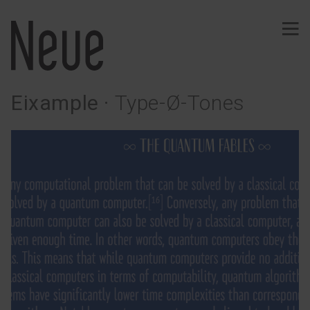
Eixample
·
Type-Ø-Tones
PROJECTES
Identitat
Tipografía
Vins
Efímers
Comunicació
Senyalètica
Web · App
Merchandising
Editorial
SERVEIS