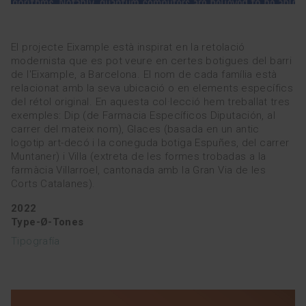
EQUIP
El projecte Eixample està inspirat en la retolació
modernista que es pot veure en certes botigues del barri
esp
eng
de l'Eixample, a Barcelona. El nom de cada família està
relacionat amb la seva ubicació o en elements específics
del rétol original. En aquesta col·lecció hem treballat tres
exemples: Dip (de Farmacia Específicos Diputación, al
carrer del mateix nom), Glaces (basada en un antic
logotip art-decó i la coneguda botiga Espuñes, del carrer
Muntaner) i Villa (extreta de les formes trobadas a la
farmàcia Villarroel, cantonada amb la Gran Via de les
Corts Catalanes).
2022
Type-Ø-Tones
Tipografía