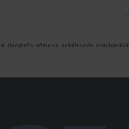
P
ial
tipografía
efímeros
señalización
merchandisi