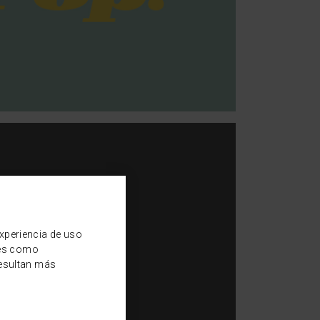
experiencia de uso
les como
resultan más