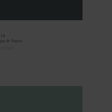
019
ype-Ø-Tones
pografía