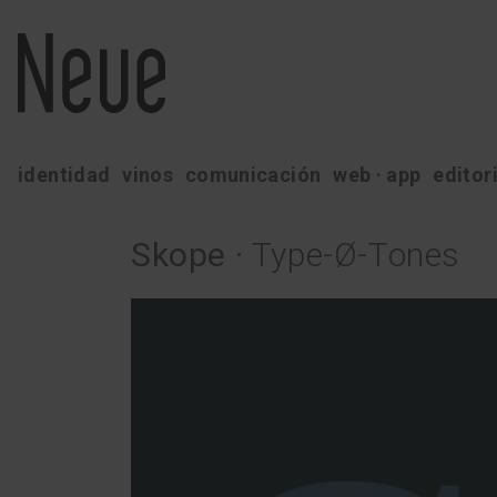
identidad
vinos
comunicación
web · app
editor
Skope
·
Type-Ø-Tones