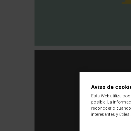
Aviso de cooki
Esta Web utiliza coo
posible. La informa
reconocerlo cuando 
interesantes y útiles.