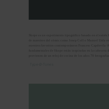
Skope es un experimento tipográfico basado en el estrés h
de maestros del cómic como Josep Coll o Manuel Urda en
nuestros favoritos contemporáneos Francesc Capdevila -
fundamentales de Skope están inspiradas en la cabecera d
provienen de un reloj de cocina de los años 70 fotografi
Type-Ø-Tones