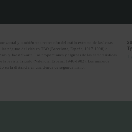
2
orizontal y también una recreación del estilo extremo de las letras
T
 las páginas del clásico TBO (Barcelona, España, 1917-1998) o
Max- y Joost Swarte.
Las proporciones y algunas de las características
Ti
e la revista Triunfo (Valencia, España, 1946-1982).
Los números
ado en la distancia en una tienda de segunda mano.