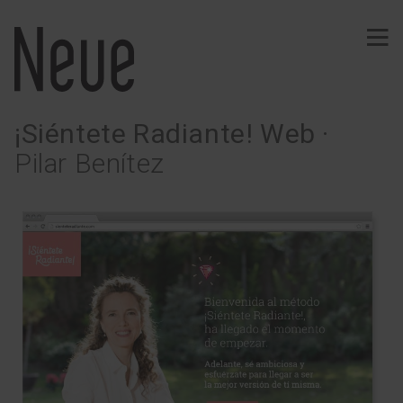
¡Siéntete Radiante! Web
·
PROYECTOS
Pilar Benítez
Identidad
Tipografía
Vinos
Efímeros
Comunicación
Señalización
Web · App
Merchandising
Editorial
SERVICIOS