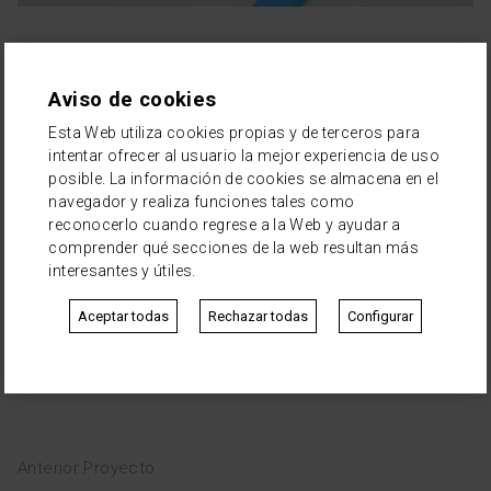
EQUIPO
Jan Petit es un blog que nace de la mano de Diana Vidal
donde comparte inquietudes, consejos y actividades para
Aviso de cookies
cat
eng
los niños de Sant Cugat.
Esta Web utiliza cookies propias y de terceros para
intentar ofrecer al usuario la mejor experiencia de uso
Neue se encargó del diseño de marca, identidad y web.
posible. La información de cookies se almacena en el
Basándonos en las formas geométricas básicas y en
colores vivos creamos personajes y familias diversas con
navegador y realiza funciones tales como
el fin de crear una identidad alegre pero no demasiado
reconocerlo cuando regrese a la Web y ayudar a
infantil, ya que el rango de edad que ella trataba en el
comprender qué secciones de la web resultan más
blog iba de los 0 a los 12 años.
interesantes y útiles.
2015
Aceptar todas
Rechazar todas
Configurar
Diana Vidal
Identidad
Web · App
Anterior Proyecto