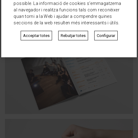
possible. La informació de cookies s'emmagatzema
al navegador i realitza funcions tals com reconèixer
quan torni a la Web i ajudar a compendre quines
seccions de la web resulten més interessants i útils.
Acceptar totes
Rebutjar totes
Configurar